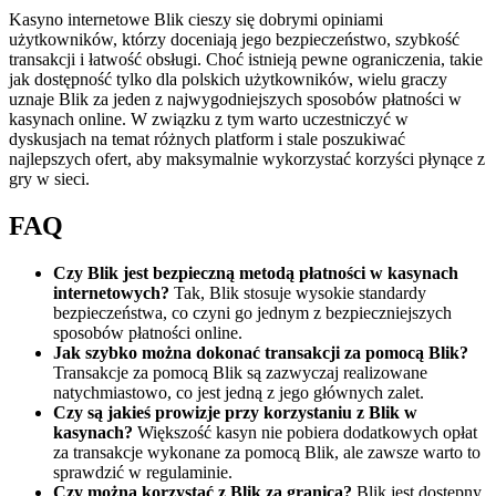
Kasyno internetowe Blik cieszy się dobrymi opiniami
użytkowników, którzy doceniają jego bezpieczeństwo, szybkość
transakcji i łatwość obsługi. Choć istnieją pewne ograniczenia, takie
jak dostępność tylko dla polskich użytkowników, wielu graczy
uznaje Blik za jeden z najwygodniejszych sposobów płatności w
kasynach online. W związku z tym warto uczestniczyć w
dyskusjach na temat różnych platform i stale poszukiwać
najlepszych ofert, aby maksymalnie wykorzystać korzyści płynące z
gry w sieci.
FAQ
Czy Blik jest bezpieczną metodą płatności w kasynach
internetowych?
Tak, Blik stosuje wysokie standardy
bezpieczeństwa, co czyni go jednym z bezpieczniejszych
sposobów płatności online.
Jak szybko można dokonać transakcji za pomocą Blik?
Transakcje za pomocą Blik są zazwyczaj realizowane
natychmiastowo, co jest jedną z jego głównych zalet.
Czy są jakieś prowizje przy korzystaniu z Blik w
kasynach?
Większość kasyn nie pobiera dodatkowych opłat
za transakcje wykonane za pomocą Blik, ale zawsze warto to
sprawdzić w regulaminie.
Czy można korzystać z Blik za granicą?
Blik jest dostępny