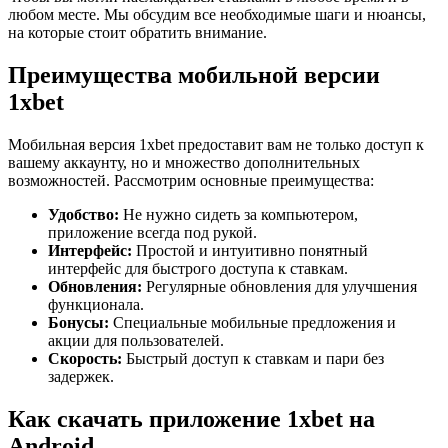
любом месте. Мы обсудим все необходимые шаги и нюансы,
на которые стоит обратить внимание.
Преимущества мобильной версии
1xbet
Мобильная версия 1xbet предоставит вам не только доступ к
вашему аккаунту, но и множество дополнительных
возможностей. Рассмотрим основные преимущества:
Удобство:
Не нужно сидеть за компьютером,
приложение всегда под рукой.
Интерфейс:
Простой и интуитивно понятный
интерфейс для быстрого доступа к ставкам.
Обновления:
Регулярные обновления для улучшения
функционала.
Бонусы:
Специальные мобильные предложения и
акции для пользователей.
Скорость:
Быстрый доступ к ставкам и пари без
задержек.
Как скачать приложение 1xbet на
Android