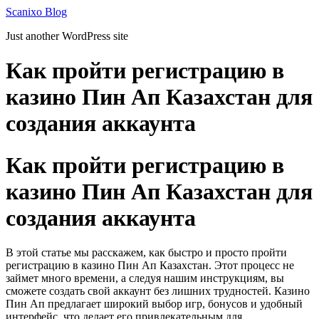
Skip
Scanixo Blog
to
Just another WordPress site
content
Как пройти регистрацию в
казино Пин Ап Казахстан для
создания аккаунта
Как пройти регистрацию в
казино Пин Ап Казахстан для
создания аккаунта
В этой статье мы расскажем, как быстро и просто пройти
регистрацию в казино Пин Ап Казахстан. Этот процесс не
займет много времени, а следуя нашим инструкциям, вы
сможете создать свой аккаунт без лишних трудностей. Казино
Пин Ап предлагает широкий выбор игр, бонусов и удобный
интерфейс, что делает его привлекательным для