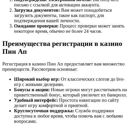
письмо с ссылкой для активации аккаунта.
Загрузка документов:
Вам может понадобиться
загрузить документы, такие как паспорт, для
подтверждения вашей личности.
Ожидание проверки:
Процесс проверки может занять
некоторое время, обычно не более 24 часов.
Преимущества регистрации в казино
Пин Ап
Регистрация в казино Пин Ап предоставляет вам множество
преимуществ. Рассмотрим основные:
Широкий выбор игр:
От классических слотов до live-
игр с живыми дилерами.
Бонусы и акции:
Новые игроки могут рассчитывать на
приветственный бонус, который увеличит их банкролл.
Удобный интерфейс:
Простота навигации по сайту
делает игру комфортной и приятной.
Круглосуточная поддержка:
Служба поддержки
доступна в любое время, чтобы помочь вам с любыми
вопросами.