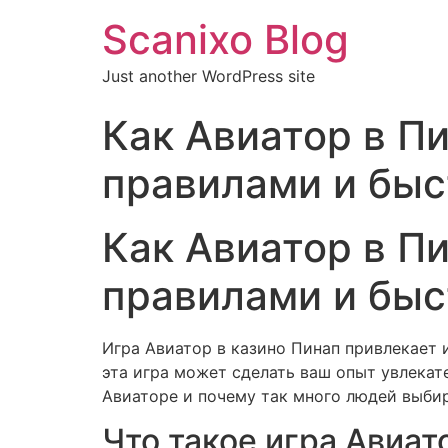
Skip
Scanixo Blog
to
content
Just another WordPress site
Как Авиатор в П
правилами и бы
Как Авиатор в П
правилами и бы
Игра Авиатор в казино Пинап привлекает
эта игра может сделать ваш опыт увлека
Авиаторе и почему так много людей выби
Что такое игра Авиат