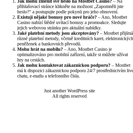
Jak mohu změnit své heslo na Mostbet Casino?
– Na
přihlašovací stránce klikněte na možnost „Zapomněli jste
heslo?“ a postupujte podle pokynů pro jeho obnovení.
Existují nějaké bonusy pro nové hráče?
– Ano, Mostbet
Casino nabízí štědré uvítací bonusy a promoakce. Sledujte
jejich webovou stránku pro aktuální nabídky.
Jaké platební metody jsou akceptovány?
– Mostbet přijímá
různé platební metody, včetně kreditních karet, elektronickýc
peněženek a bankovních převodů.
Mohu hrát na mobilu?
– Ano, Mostbet Casino je
optimalizováno pro mobilní zařízení, takže si můžete užívat
hry na cestách.
Jak mohu kontaktovat zákaznickou podporu?
– Mostbet
má k dispozici zákaznickou podporu 24/7 prostřednictvím liv
chatu, e-mailu a telefonního čísla.
Just another WordPress site
All rights reserved