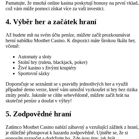
Pamatujte, že mnohá online kasina poskytují bonusy na první vklad,
což vám může pomoci získat více za vaši investici.
4. Výběr her a začátek hraní
Až budete mít na svém účtu peníze, můžete začít prozkoumávat
herní nabídku Mostbet Casino. K dispozici máte širokou škálu her,
včetně:
Automaty a sloty
Stolní hry (ruleta, blackjack, poker)
Živé kasino s živými krupiéry
Sportovní sázky
Doporučuje se seznámit se s pravidly jednotlivých her a využít
případné demo verze, které vám umožní vyzkoušet si hry bez rizika
ztráty peněz. Jakmile se cítíte sebevědomě, můžete začít hrát na
skutečné peníze a doufat v výhry!
5. Zodpovědné hraní
Zatímco Mostbet Casino nabízí zábavný a vzrušující zážitek z hraní,
je důležité přistupovat k hazardu zodpovědně. Ujistěte se, že si
stanovíte rozpočet a dodržujte ho. Zde jsou tipy, jak hrát