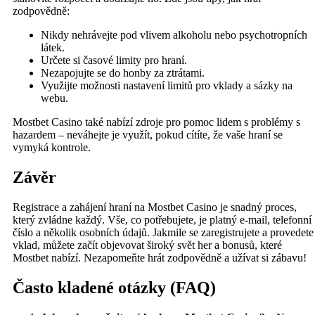
zodpovědně:
Nikdy nehrávejte pod vlivem alkoholu nebo psychotropních
látek.
Určete si časové limity pro hraní.
Nezapojujte se do honby za ztrátami.
Využijte možnosti nastavení limitů pro vklady a sázky na
webu.
Mostbet Casino také nabízí zdroje pro pomoc lidem s problémy s
hazardem – neváhejte je využít, pokud cítíte, že vaše hraní se
vymyká kontrole.
Závěr
Registrace a zahájení hraní na Mostbet Casino je snadný proces,
který zvládne každý. Vše, co potřebujete, je platný e-mail, telefonní
číslo a několik osobních údajů. Jakmile se zaregistrujete a provedete
vklad, můžete začít objevovat široký svět her a bonusů, které
Mostbet nabízí. Nezapomeňte hrát zodpovědně a užívat si zábavu!
Často kladené otázky (FAQ)