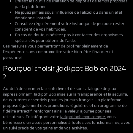
Utilisez les outils de limitation de dépôt et de temps proposés
par la plateforme.
Ne jouez jamais sous l’influence de l’alcool ou dans un état
émotionnel instable.
Consultez régulièrement votre historique de jeu pour rester
conscient de vos habitudes.
En cas de doute, n’hésitez pas à contacter des organismes
spécialisés pour obtenir de l’aide.
Ces mesures vous permettront de profiter pleinement de
l’expérience sans compromettre votre bien-être financier et
personnel.
Pourquoi choisir Jackpot Bob en 2024
?
Au-delà de son interface intuitive et de son catalogue de jeux
impressionnant, Jackpot Bob mise sur la transparence et la sécurité,
deux critères essentiels pour les joueurs français. La plateforme
propose également des promotions régulières et un programme de
fidélité attractif, renforçant ainsi la valeur ajoutée pour ses
utilisateurs. En intégrant votre
jackpot bob mon compte
, vous
bénéficiez d’un accès personnalisé à toutes ces fonctionnalités, avec
un suivi précis de vos gains et de vos activités.