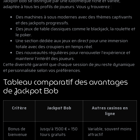
Jackpot Bob se distingue par une ludothèque riche et variée,
adaptée à tous les profils de joueurs. Vous y trouverez :
Des machines à sous modernes avec des thèmes captivants
et des jackpots progressifs.
Des jeux de table classiques comme le blackjack, la roulette et
le poker.
Une section dédiée aux jeux en direct pour une immersion
totale avec des croupiers en temps réel.
Des nouveautés régulières pour renouveler l’expérience et
maintenir l’intérêt des joueurs.
Cette diversité garantit que chaque session de jeu reste dynamique
et personnalisée selon vos préférences.
Tableau comparatif des avantages
de Jackpot Bob
Critère
Jackpot Bob
Autres casinos en
ligne
Bonus de
Jusqu’à 1500 € + 150
Variable, souvent moins
bienvenue
tours gratuits
attractif