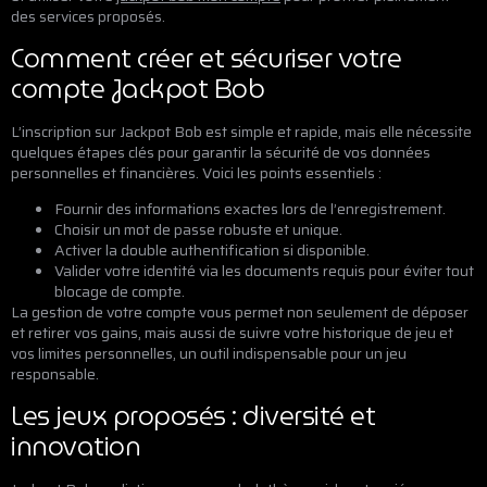
des services proposés.
Comment créer et sécuriser votre
compte Jackpot Bob
L’inscription sur Jackpot Bob est simple et rapide, mais elle nécessite
quelques étapes clés pour garantir la sécurité de vos données
personnelles et financières. Voici les points essentiels :
Fournir des informations exactes lors de l’enregistrement.
Choisir un mot de passe robuste et unique.
Activer la double authentification si disponible.
Valider votre identité via les documents requis pour éviter tout
blocage de compte.
La gestion de votre compte vous permet non seulement de déposer
et retirer vos gains, mais aussi de suivre votre historique de jeu et
vos limites personnelles, un outil indispensable pour un jeu
responsable.
Les jeux proposés : diversité et
innovation