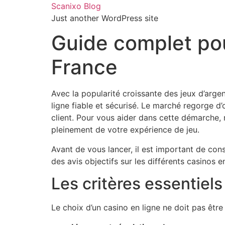
Skip
Scanixo Blog
to
Just another WordPress site
content
Guide complet pour
France
Avec la popularité croissante des jeux d’argen
ligne fiable et sécurisé. Le marché regorge d’
client. Pour vous aider dans cette démarche,
pleinement de votre expérience de jeu.
Avant de vous lancer, il est important de co
des avis objectifs sur les différents casinos e
Les critères essentiels
Le choix d’un casino en ligne ne doit pas être p