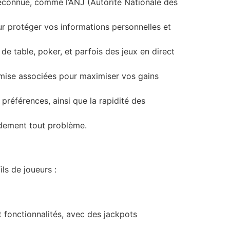
reconnue, comme l’ANJ (Autorité Nationale des
ur protéger vos informations personnelles et
e table, poker, et parfois des jeux en direct
 mise associées pour maximiser vos gains
préférences, ainsi que la rapidité des
idement tout problème.
ls de joueurs :
t fonctionnalités, avec des jackpots