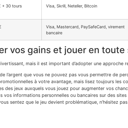
 + 30 tours
Visa, Skrill, Neteller, Bitcoin
€
Visa, Mastercard, PaySafeCard, virement
bancaire
r vos gains et jouer en toute 
divertissant, mais il est important d’adopter une approche r
de l’argent que vous ne pouvez pas vous permettre de per
 promotionnelles à votre avantage, mais lisez toujours les c
les des jeux auxquels vous jouez pour augmenter vos chanc
 vos informations personnelles ou bancaires sur des sites 
ous sentez que le jeu devient problématique, n’hésitez pas 