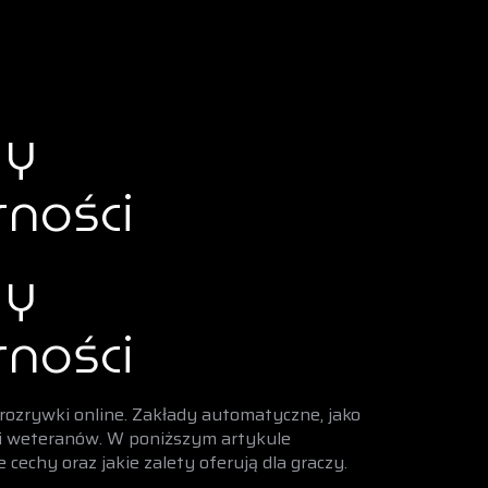
dy
ności
dy
ności
rozrywki online. Zakłady automatyczne, jako
 i weteranów. W poniższym artykule
echy oraz jakie zalety oferują dla graczy.