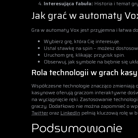
Interesująca fabuła:
Historia i temat gr
Jak grać w automaty Vo
Gra w automaty Vox jest przyjemna i łatwa d
Wybierz grę, która Cię interesuje.
Ustal stawkę na spin – możesz dostosow
Uruchom grę, klikając przycisk spin.
Obserwuj, jak symbole na bębnie się ukła
Rola technologii w grach ka
Współczesne technologie znacząco zmieniają ob
kasynowe oferują graczom interaktywne doświ
na wyciągnięcie ręki. Zastosowanie technologi
graczy. Dodatkowo nie można zapomnieć o wpł
Twitter
oraz
LinkedIn
pełnią kluczową rolę w b
Podsumowanie