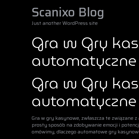
Scanixo Blog
Just another WordPress site
Gra w Gry ka
automatyczne 
Gra w Gry ka
automatyczne 
Gra w gry kasynowe, zwłaszcza te związane z
prosty sposób na zdobywanie emocji i potenc
omówimy, dlaczego automatowe gry kasynowe Vox