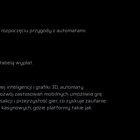
w rozpoczęciu przygody z automatami:
tabelą wypłat.
 inteligencji i grafiki 3D, automaty
rozwój zastosowań mobilnych umożliwia grę
cji i przejrzystość gier, co zyskuje zaufanie
kasynowych, gdzie platformy takie jak