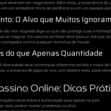
 que deveriam ser inegociáveis. Além disso, a experiência do 
 em um verdadeiro teste de paciência ou em um passeio agr
nto: O Alvo que Muitos Ignora
e não tem respaldo legal ou que não protege suas informaçõe
e se imagina. Um cassino confiável deve possuir licenças reco
 protegidos contra qualquer tentativa de fraude.
is do que Apenas Quantidade
A diversidade deve contemplar diferentes estilos e níveis de 
so, a presença de jogos ao vivo, com dealers reais, pode ele
ssino Online: Dicas Prát
mações claras sobre a autorização para operar no país.
as reais podem revelar problemas ocultos.