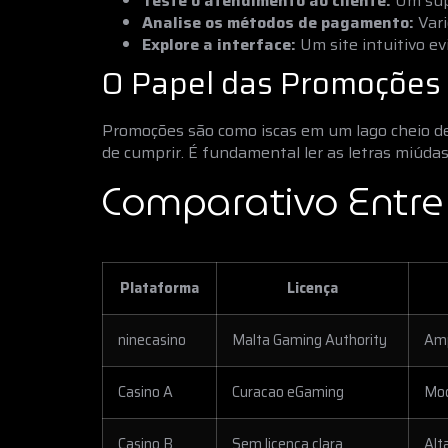
Teste o atendimento ao cliente:
Um supo
Analise os métodos de pagamento:
Vari
Explore a interface:
Um site intuitivo ev
O Papel das Promoções 
Promoções são como iscas em um lago cheio de
de cumprir. É fundamental ler as letras miúdas
Comparativo Entre
Plataforma
Licença
ninecasino
Malta Gaming Authority
Amp
Casino A
Curacao eGaming
Mod
Casino B
Sem licença clara
Alta