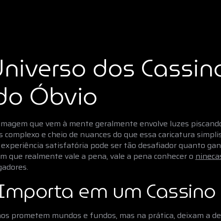
niverso dos Cassin
do Óbvio
 imagem que vem à mente geralmente envolve luzes piscando, 
s complexo e cheio de nuances do que essa caricatura simplis
periência satisfatória pode ser tão desafiador quanto ganha
m que realmente vale a pena, vale a pena conhecer o
nineca
gadores.
Importa em um Cassino 
nos prometem mundos e fundos, mas na prática, deixam a des