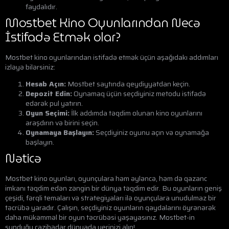
faydalıdır.
Mostbet Kino Oyunlarından Necə
İstifadə Etmək olar?
Mostbet kino oyunlarından istifadə etmək üçün aşağıdakı addımları
izləyə bilərsiniz:
Hesab Açın:
Mostbet saytında qeydiyyatdan keçin.
Depozit Edin:
Oynamaq üçün seçdiyiniz metodu istifadə
edərək pul yatırın.
Oyun Seçimi:
İlk addımda təqdim olunan kino oyunlarını
araşdırın və birini seçin.
Oynamaya Başlayın:
Seçdiyiniz oyunu açın və oynamağa
başlayın.
Nəticə
Mostbet kino oyunları, oyunçulara həm əyləncə, həm də qazanc
imkanı təqdim edən zəngin bir dünya təqdim edir. Bu oyunların geniş
çeşidi, fərqli temaları və strategiyaları ilə oyunçulara unudulmaz bir
təcrübə yaradır. Çalışın, seçdiyiniz oyunların qaydalarını öyrənərək
daha mükəmməl bir oyun təcrübəsi yaşayasınız. Mostbet-in
sunduğu cazibədar dünyada yerinizi alın!