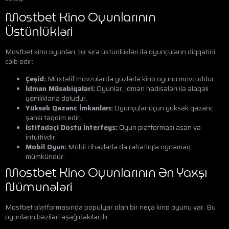
Mostbet Kino Oyunlarının
Üstünlükləri
Mostbet kino oyunları, bir sıra üstünlükləri ilə oyunçuların diqqətini
cəlb edir:
Çeşid:
Müxtəlif mövzularda yüzlərlə kino oyunu mövcuddur.
İdman Müsabiqələri:
Oyunlar, idman hadisələri ilə əlaqəli
yeniliklərlə doludur.
Yüksək Qazanc İmkanları:
Oyunçular üçün yüksək qazanc
şansı təqdim edir.
İstifadəçi Dostu İnterfeys:
Oyun platforması asan və
intuitivdir.
Mobil Oyun:
Mobil cihazlarla da rahatlıqla oynamaq
mümkündür.
Mostbet Kino Oyunlarının Ən Yaxşı
Nümunələri
Mostbet platformasında populyar olan bir neçə kino oyunu var. Bu
oyunların bəziləri aşağıdakılardır: