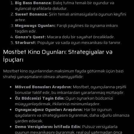
Big Bass Bonanza:
Balıq tutma temalı bir oyundur və
əyləncəli qrafiklərlə doludur.
Sweet Bonanza:
Şirin temalı animasiyalarla oyunun keyfini
artırır.
Megaways Oyunları:
Fərqli paylines ilə oynama imkanı
təqdim edir.
Gonzo’s Quest:
Macəra dolu bir səyahət öncəliklədir.
Starburst:
Populyar və sadə oyun mexanikası ilə tanınır.
Mostbet Kino Oyunları: Strategiyalar və
İpuçları
Mostbet kino oyunlarından maksimum fayda götürmək üçün bəzi
strateji yanaşmaların olması əhəmiyyətlidir:
Mövcud Bonusları Araşdırın:
Mostbet, oyunçularına çeşitli
bonuslar təklif edir, bu imkanlardan yararlanmaq mütləqdir.
Öz Büdcənizi Təyin Edin:
Oyun oynarkən büdcənizi
müəyyənləşdirmək, itkilərinizi minimumlaşdırır.
Oynayacağınız Oyunları Araşdırın:
Hər bir oyunun
qaydalarını və strategiyasını öyrənmək, daha uğurlu olmanıza
yardım edəcək.
Demo Versiyalarını İstifadə Edin:
Pulsuz versiyalarla
oyunun mexanikasını öyrənmək, real pul yatırmadan öncə