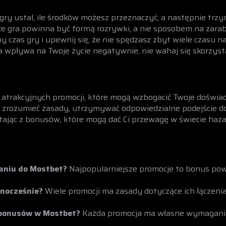
ry ustal, ile środków możesz przeznaczyć, a następnie trzym
e gra powinna być formą rozrywki, a nie sposobem na zarab
czas gry i upewnij się, że nie spędzasz zbyt wiele czasu n
gra wpływa na Twoje życie negatywnie, nie wahaj się skorzy
trakcyjnych promocji, które mogą wzbogacić Twoje doświadc
e zrozumieć zasady, utrzymywać odpowiedzialne podejście d
stając z bonusów, które mogą dać Ci przewagę w świecie haza
waniu do Mostbet?
Najpopularniejsze promocje to bonus powi
dnocześnie?
Wiele promocji ma zasady dotyczące ich łączeni
 bonusów w Mostbet?
Każda promocja ma własne wymagania 