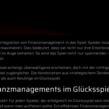
Integration von Finanzmanagement in das Spiel. Spieler müss
aximieren. Dies bedeutet, dass sie nicht nur ihre Emotionen
im Auge behalten. So wird das Spiel nicht nur spannender, s
bt.
ad anfangs überwältigend erscheinen, doch mit der richtig
iel zugänglicher. Die Kombination aus strategischem Denke
 als auch Neulinge im Glücksspiel.
nanzmanagements im Glücksspi
t für jeden Spieler, der erfolgreich im Glücksspiel sein mö
 wann man aufhören sollte. Ein effektives Finanzmanagemen