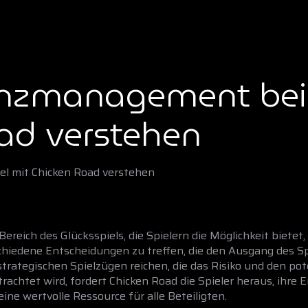
nanzmanagement bei
ad verstehen
l mit Chicken Road verstehen
Bereich des Glücksspiels, die Spielern die Möglichkeit biete
schiedene Entscheidungen zu treffen, die den Ausgang des S
rategischen Spielzügen reichen, die das Risiko und den pote
betrachtet wird, fordert Chicken Road die Spieler heraus, ih
eine wertvolle Ressource für alle Beteiligten.