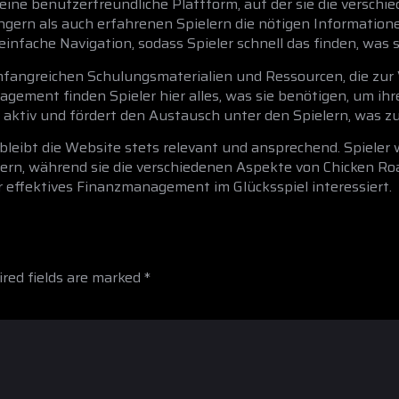
eine benutzerfreundliche Plattform, auf der sie die versch
ängern als auch erfahrenen Spielern die nötigen Information
 einfache Navigation, sodass Spieler schnell das finden, was 
umfangreichen Schulungsmaterialien und Ressourcen, die zu
agement finden Spieler hier alles, was sie benötigen, um ih
aktiv und fördert den Austausch unter den Spielern, was zus
eibt die Website stets relevant und ansprechend. Spieler w
sern, während sie die verschiedenen Aspekte von Chicken Ro
ür effektives Finanzmanagement im Glücksspiel interessiert.
red fields are marked
*