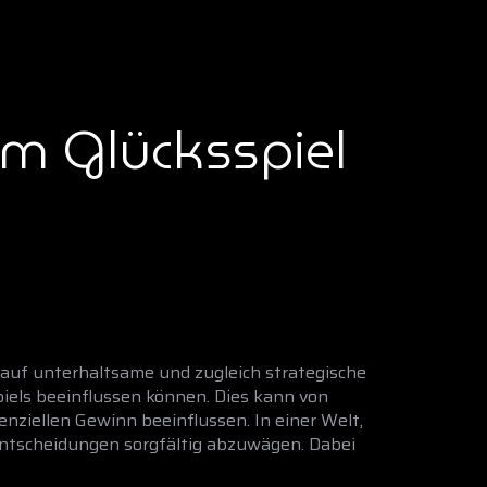
m Glücksspiel
t, auf unterhaltsame und zugleich strategische
piels beeinflussen können. Dies kann von
nziellen Gewinn beeinflussen. In einer Welt,
re Entscheidungen sorgfältig abzuwägen. Dabei