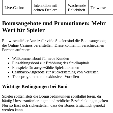
Interaktion mit
Wachsende
Live-Casino
Teilweise
echten Dealern
Beliebtheit
Bonusangebote und Promotionen: Mehr
Wert für Spieler
Ein wesentlicher Anreiz für viele Spieler sind die Bonusangebote,
die Online-Casinos bereitstellen. Diese können in verschiedenen
Formen auftreten:
Willkommensboni für neue Kunden
Einzahlungsboni zur Erhöhung des Spielkapitals
Freispiele für ausgewählte Spielautomaten
Cashback-Angebote zur Rückerstattung von Verlusten
Treueprogramme mit exklusiven Vorteilen
Wichtige Bedingungen bei Boni
Spieler sollten stets die Bonusbedingungen sorgfältig lesen, da
häufig Umsatzanforderungen und zeitliche Beschränkungen gelten.
Nur so lässt sich sicherstellen, dass der Bonus tatsächlich genutzt
werden kann.