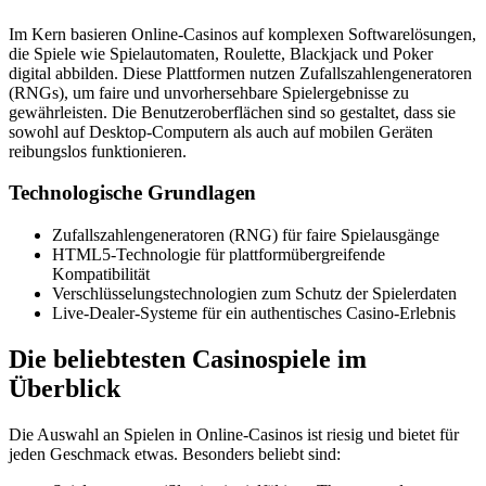
Im Kern basieren Online-Casinos auf komplexen Softwarelösungen,
die Spiele wie Spielautomaten, Roulette, Blackjack und Poker
digital abbilden. Diese Plattformen nutzen Zufallszahlengeneratoren
(RNGs), um faire und unvorhersehbare Spielergebnisse zu
gewährleisten. Die Benutzeroberflächen sind so gestaltet, dass sie
sowohl auf Desktop-Computern als auch auf mobilen Geräten
reibungslos funktionieren.
Technologische Grundlagen
Zufallszahlengeneratoren (RNG) für faire Spielausgänge
HTML5-Technologie für plattformübergreifende
Kompatibilität
Verschlüsselungstechnologien zum Schutz der Spielerdaten
Live-Dealer-Systeme für ein authentisches Casino-Erlebnis
Die beliebtesten Casinospiele im
Überblick
Die Auswahl an Spielen in Online-Casinos ist riesig und bietet für
jeden Geschmack etwas. Besonders beliebt sind: