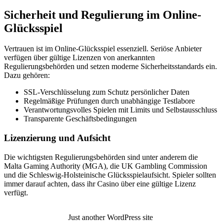
Sicherheit und Regulierung im Online-
Glücksspiel
Vertrauen ist im Online-Glücksspiel essenziell. Seriöse Anbieter
verfügen über gültige Lizenzen von anerkannten
Regulierungsbehörden und setzen moderne Sicherheitsstandards ein.
Dazu gehören:
SSL-Verschlüsselung zum Schutz persönlicher Daten
Regelmäßige Prüfungen durch unabhängige Testlabore
Verantwortungsvolles Spielen mit Limits und Selbstausschluss
Transparente Geschäftsbedingungen
Lizenzierung und Aufsicht
Die wichtigsten Regulierungsbehörden sind unter anderem die
Malta Gaming Authority (MGA), die UK Gambling Commission
und die Schleswig-Holsteinische Glücksspielaufsicht. Spieler sollten
immer darauf achten, dass ihr Casino über eine gültige Lizenz
verfügt.
Just another WordPress site