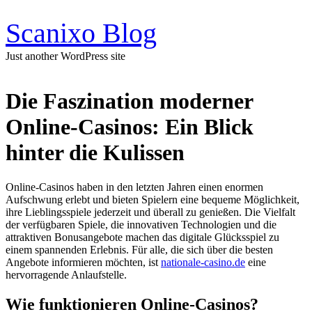
Skip
to
Scanixo Blog
content
Just another WordPress site
Die Faszination moderner
Online-Casinos: Ein Blick
hinter die Kulissen
Online-Casinos haben in den letzten Jahren einen enormen
Aufschwung erlebt und bieten Spielern eine bequeme Möglichkeit,
ihre Lieblingsspiele jederzeit und überall zu genießen. Die Vielfalt
der verfügbaren Spiele, die innovativen Technologien und die
attraktiven Bonusangebote machen das digitale Glücksspiel zu
einem spannenden Erlebnis. Für alle, die sich über die besten
Angebote informieren möchten, ist
nationale-casino.de
eine
hervorragende Anlaufstelle.
Wie funktionieren Online-Casinos?