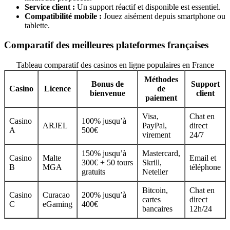
Service client :
Un support réactif et disponible est essentiel.
Compatibilité mobile :
Jouez aisément depuis smartphone ou
tablette.
Comparatif des meilleures plateformes françaises
Tableau comparatif des casinos en ligne populaires en France
Méthodes
Bonus de
Support
Casino
Licence
de
bienvenue
client
paiement
Visa,
Chat en
Casino
100% jusqu’à
ARJEL
PayPal,
direct
A
500€
virement
24/7
150% jusqu’à
Mastercard,
Casino
Malte
Email et
300€ + 50 tours
Skrill,
B
MGA
téléphone
gratuits
Neteller
Bitcoin,
Chat en
Casino
Curacao
200% jusqu’à
cartes
direct
C
eGaming
400€
bancaires
12h/24