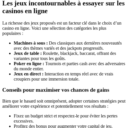
Les jeux incontournables à essayer sur les
casinos en ligne
La richesse des jeux proposés est un facteur clé dans le choix d’un
casino en ligne. Voici une sélection des catégories les plus
populaires :
Machines à sous :
Des classiques aux dernières nouveautés
avec des thèmes variés et des jackpots progressifs.
Jeux de table :
Roulette, blackjack, baccarat, offrant des
variantes pour tous les goûts.
Poker en ligne :
Tournois et parties cash avec des adversaires
du monde entier.
Jeux en direct :
Interaction en temps réel avec de vrais
croupiers pour une immersion totale.
Conseils pour maximiser vos chances de gains
Bien que le hasard soit omniprésent, adopter certaines stratégies peut
améliorer votre expérience et potentiellement vos résultats :
Fixez un budget strict et respectez-le pour éviter les pertes
excessives.
Profitez des bonus pour augmenter votre capital de jeu.