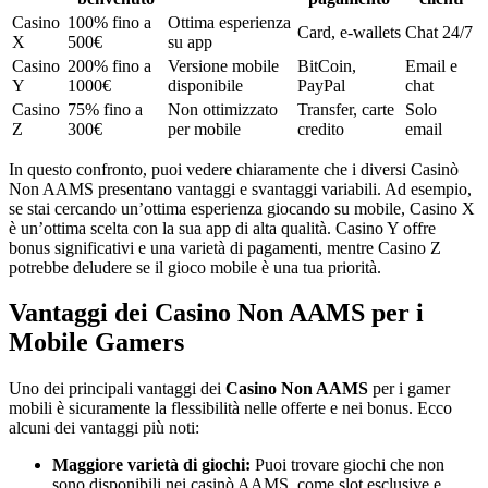
Casino
100% fino a
Ottima esperienza
Card, e-wallets
Chat 24/7
X
500€
su app
Casino
200% fino a
Versione mobile
BitCoin,
Email e
Y
1000€
disponibile
PayPal
chat
Casino
75% fino a
Non ottimizzato
Transfer, carte
Solo
Z
300€
per mobile
credito
email
In questo confronto, puoi vedere chiaramente che i diversi Casinò
Non AAMS presentano vantaggi e svantaggi variabili. Ad esempio,
se stai cercando un’ottima esperienza giocando su mobile, Casino X
è un’ottima scelta con la sua app di alta qualità. Casino Y offre
bonus significativi e una varietà di pagamenti, mentre Casino Z
potrebbe deludere se il gioco mobile è una tua priorità.
Vantaggi dei Casino Non AAMS per i
Mobile Gamers
Uno dei principali vantaggi dei
Casino Non AAMS
per i gamer
mobili è sicuramente la flessibilità nelle offerte e nei bonus. Ecco
alcuni dei vantaggi più noti:
Maggiore varietà di giochi:
Puoi trovare giochi che non
sono disponibili nei casinò AAMS, come slot esclusive e