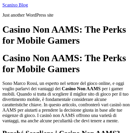
Skip
Scanixo Blog
to
Just another WordPress site
content
Casino Non AAMS: The Perks
for Mobile Gamers
Casino Non AAMS: The Perks
for Mobile Gamers
Sono Marco Rossi, un esperto nel settore del gioco online, e oggi
voglio parlarvi dei vantaggi dei
Casino Non AAMS
per i gamer
mobili. Quando si tratta di scegliere il miglior sito di gioco per il tuo
divertimento mobile, è fondamentale considerare alcune
caratteristiche chiave. In questo articolo, confronterò vari casinò non
AAMS per aiutarti a prendere la decisione giusta in base alle tue
esigenze di gioco. I casinò non AAMS offrono una varietà di
vantaggi, ma anche alcune peculiarità che devi tenere a mente.