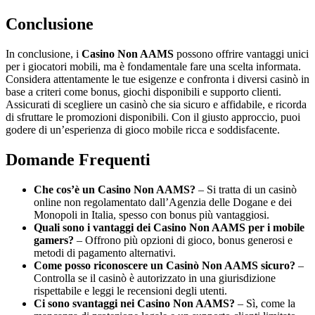
Conclusione
In conclusione, i
Casino Non AAMS
possono offrire vantaggi unici
per i giocatori mobili, ma è fondamentale fare una scelta informata.
Considera attentamente le tue esigenze e confronta i diversi casinò in
base a criteri come bonus, giochi disponibili e supporto clienti.
Assicurati di scegliere un casinò che sia sicuro e affidabile, e ricorda
di sfruttare le promozioni disponibili. Con il giusto approccio, puoi
godere di un’esperienza di gioco mobile ricca e soddisfacente.
Domande Frequenti
Che cos’è un Casino Non AAMS?
– Si tratta di un casinò
online non regolamentato dall’Agenzia delle Dogane e dei
Monopoli in Italia, spesso con bonus più vantaggiosi.
Quali sono i vantaggi dei Casino Non AAMS per i mobile
gamers?
– Offrono più opzioni di gioco, bonus generosi e
metodi di pagamento alternativi.
Come posso riconoscere un Casinò Non AAMS sicuro?
–
Controlla se il casinò è autorizzato in una giurisdizione
rispettabile e leggi le recensioni degli utenti.
Ci sono svantaggi nei Casino Non AAMS?
– Sì, come la