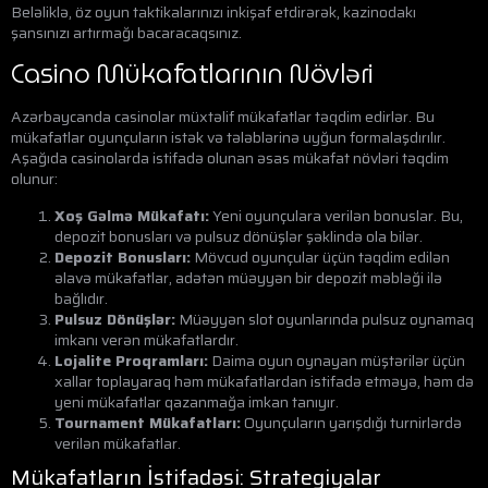
Beləliklə, öz oyun taktikalarınızı inkişaf etdirərək, kazinodakı
şansınızı artırmağı bacaracaqsınız.
Casino Mükafatlarının Növləri
Azərbaycanda casinolar müxtəlif mükafatlar təqdim edirlər. Bu
mükafatlar oyunçuların istək və tələblərinə uyğun formalaşdırılır.
Aşağıda casinolarda istifadə olunan əsas mükafat növləri təqdim
olunur:
Xoş Gəlmə Mükafatı:
Yeni oyunçulara verilən bonuslar. Bu,
depozit bonusları və pulsuz dönüşlər şəklində ola bilər.
Depozit Bonusları:
Mövcud oyunçular üçün təqdim edilən
əlavə mükafatlar, adətən müəyyən bir depozit məbləği ilə
bağlıdır.
Pulsuz Dönüşlər:
Müəyyən slot oyunlarında pulsuz oynamaq
imkanı verən mükafatlardır.
Lojalite Proqramları:
Daima oyun oynayan müştərilər üçün
xallar toplayaraq həm mükafatlardan istifadə etməyə, həm də
yeni mükafatlar qazanmağa imkan tanıyır.
Tournament Mükafatları:
Oyunçuların yarışdığı turnirlərdə
verilən mükafatlar.
Mükafatların İstifadəsi: Strategiyalar