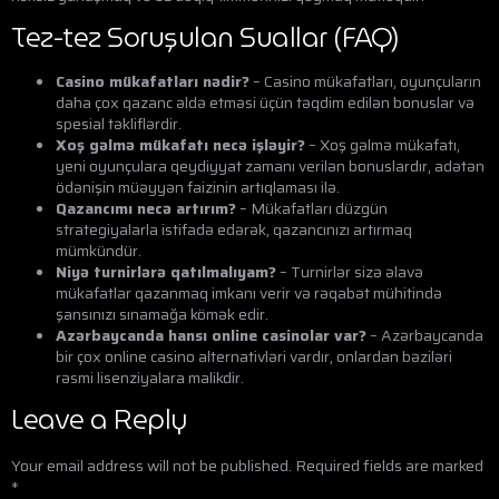
Tez-tez Soruşulan Suallar (FAQ)
Casino mükafatları nədir?
– Casino mükafatları, oyunçuların
daha çox qazanc əldə etməsi üçün təqdim edilən bonuslar və
spesial təkliflərdir.
Xoş gəlmə mükafatı necə işləyir?
– Xoş gəlmə mükafatı,
yeni oyunçulara qeydiyyat zamanı verilən bonuslardır, adətən
ödənişin müəyyən faizinin artıqlaması ilə.
Qazancımı necə artırım?
– Mükafatları düzgün
strategiyalarla istifadə edərək, qazancınızı artırmaq
mümkündür.
Niyə turnirlərə qatılmalıyam?
– Turnirlər sizə əlavə
mükafatlar qazanmaq imkanı verir və rəqabət mühitində
şansınızı sınamağa kömək edir.
Azərbaycanda hansı online casinolar var?
– Azərbaycanda
bir çox online casino alternativləri vardır, onlardan bəziləri
rəsmi lisenziyalara malikdir.
Leave a Reply
Your email address will not be published.
Required fields are marked
*