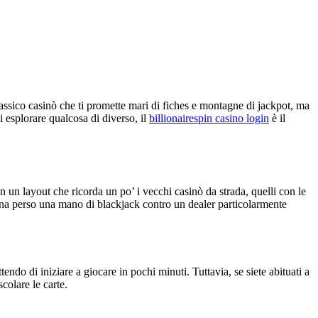
assico casinò che ti promette mari di fiches e montagne di jackpot, ma
 esplorare qualcosa di diverso, il
billionairespin casino login
è il
 un layout che ricorda un po’ i vecchi casinò da strada, quelli con le
pena perso una mano di blackjack contro un dealer particolarmente
tendo di iniziare a giocare in pochi minuti. Tuttavia, se siete abituati a
colare le carte.