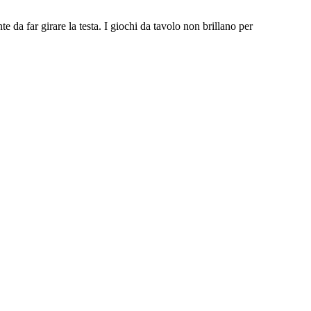
te da far girare la testa. I giochi da tavolo non brillano per