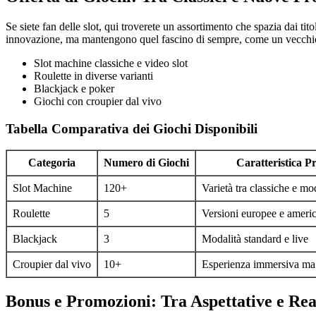
Se siete fan delle slot, qui troverete un assortimento che spazia dai tito
innovazione, ma mantengono quel fascino di sempre, come un vecchio
Slot machine classiche e video slot
Roulette in diverse varianti
Blackjack e poker
Giochi con croupier dal vivo
Tabella Comparativa dei Giochi Disponibili
Categoria
Numero di Giochi
Caratteristica Pr
Slot Machine
120+
Varietà tra classiche e m
Roulette
5
Versioni europee e ameri
Blackjack
3
Modalità standard e live
Croupier dal vivo
10+
Esperienza immersiva ma
Bonus e Promozioni: Tra Aspettative e Rea