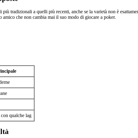
li più tradizionali a quelli più recenti, anche se la varietà non è esattamen
 amico che non cambia mai il suo modo di giocare a poker.
incipale
oderne
cane
 con qualche lag
ltà