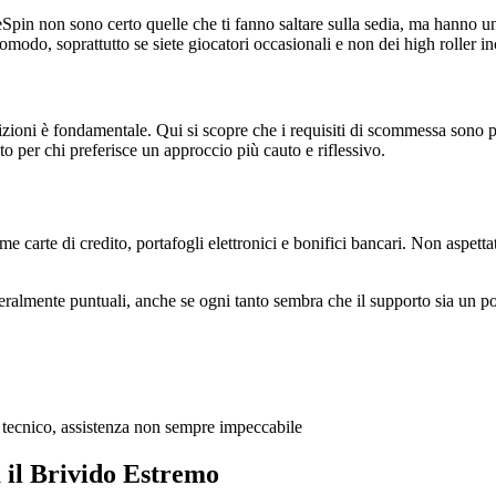
reSpin non sono certo quelle che ti fanno saltare sulla sedia, ma hanno u
modo, soprattutto se siete giocatori occasionali e non dei high roller inca
dizioni è fondamentale. Qui si scopre che i requisiti di scommessa sono p
to per chi preferisce un approccio più cauto e riflessivo.
 carte di credito, portafogli elettronici e bonifici bancari. Non aspetta
eneralmente puntuali, anche se ogni tanto sembra che il supporto sia un p
 tecnico, assistenza non sempre impeccabile
 il Brivido Estremo